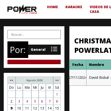
HOME
KARAOKE
VIDEOS DE 
CASA
CHRISTMAS
Por:
POWERLAT
Fecha
Nombre
27/11/2024
David Bisbal 
<<
>>
Agosto 2026
Do
Lu
Ma
Mi
Ju
Vi
Sá
1
2
3
4
5
6
7
8
9
10
11
12
13
14
15