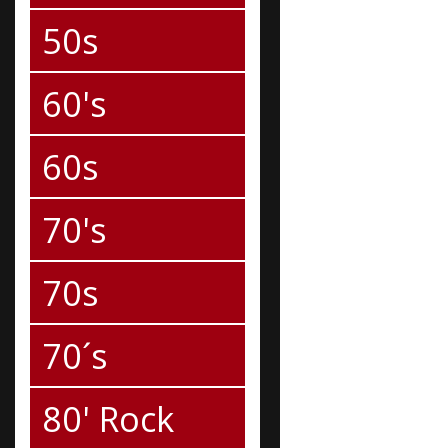
50s
60's
60s
70's
70s
70´s
80' Rock