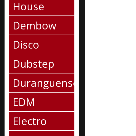
House
Dembow
Disco
Dubstep
Duranguense
EDM
Electro