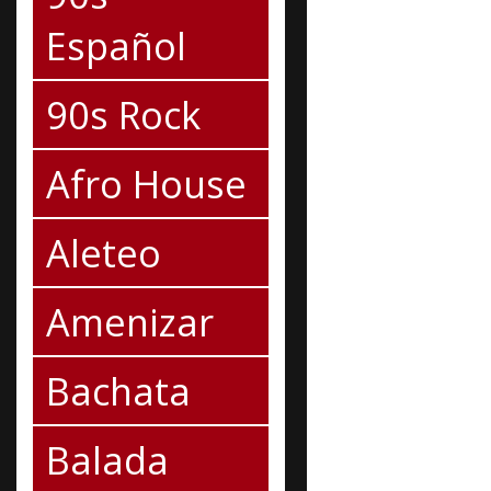
Español
90s Rock
Afro House
Aleteo
Amenizar
Bachata
Balada