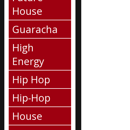
House
Guaracha
High
Energy
Hip Hop
Hip-Hop
House