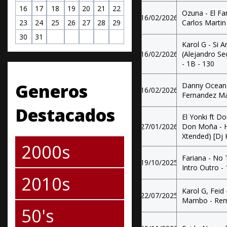
16
17
18
19
20
21
22
Ozuna - El Fa
16/02/2026
Carlos Marti
23
24
25
26
27
28
29
30
31
Karol G - Si 
16/02/2026
(Alejandro S
- 1B - 130
Generos
Danny Ocean -
16/02/2026
Fernandez Ma
Destacados
El Yonki ft D
27/01/2026
Don Moña - Ha
Xtended) [Dj
2000s
Fariana - No
19/10/2025
Intro Outro 
2010s
Karol G, Feid 
22/07/2025
Mambo - Rem
50's