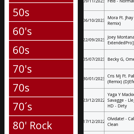
09/11/2023
Feid - Norma
50s
Mora Ft. Jha
06/10/2023
Remix)
60's
Joey Montana
22/09/2023
ExtendedPro]
60s
05/07/2023
Becky G, Ome
70's
Cris Mj Ft. P
30/01/2023
(Remix) (DJEfe
70s
Yaga Y Mackie
23/12/2022
Savagge - Lleg
70´s
HD - Dirty
Olvidate! - Cal
80' Rock
17/12/2022
Clean