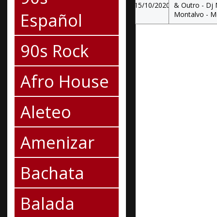
15/10/2020
& Outro - Dj 
Español
Montalvo - M
90s Rock
Afro House
Aleteo
Amenizar
Bachata
Balada