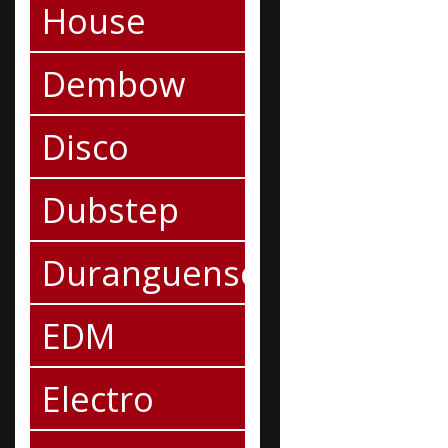
House
Dembow
Disco
Dubstep
Duranguense
EDM
Electro