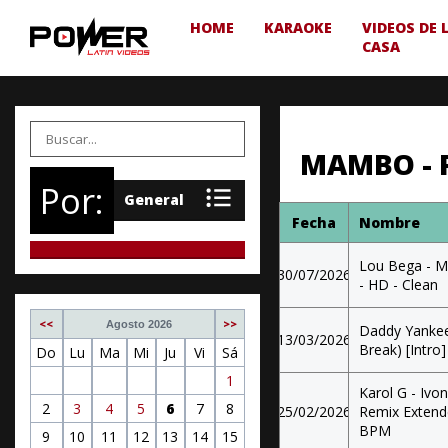
HOME
KARAOKE
VIDEOS DE 
CASA
MAMBO - 
Por:
Fecha
Nombre
Lou Bega - Mam
30/07/2026
- HD - Clean
<<
>>
Agosto 2026
Daddy Yankee
13/03/2026
Break) [Intro]
Do
Lu
Ma
Mi
Ju
Vi
Sá
1
Karol G - Ivo
2
3
4
5
6
7
8
25/02/2026
Remix Extende
BPM
9
10
11
12
13
14
15