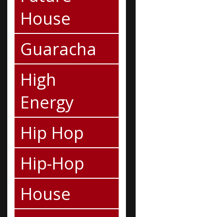
House
Guaracha
High
Energy
Hip Hop
Hip-Hop
House