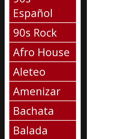
Español
90s Rock
Afro House
Aleteo
Amenizar
Bachata
Balada