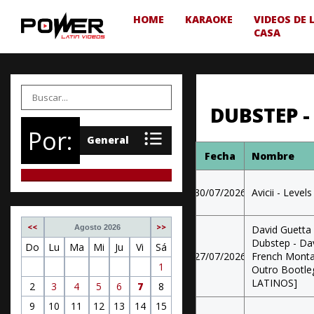
HOME
KARAOKE
VIDEOS DE 
CASA
DUBSTEP 
Por:
Fecha
Nombre
30/07/2026
Avicii - Level
<<
>>
David Guetta f
Agosto 2026
Dubstep - Dav
Do
Lu
Ma
Mi
Ju
Vi
Sá
27/07/2026
French Montan
1
Outro Bootleg
LATINOS]
2
3
4
5
6
7
8
9
10
11
12
13
14
15