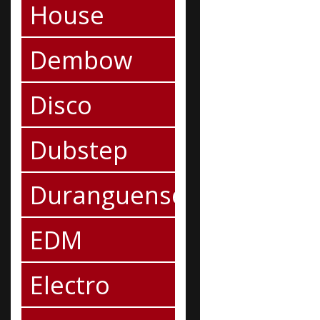
House
Dembow
Disco
Dubstep
Duranguense
EDM
Electro