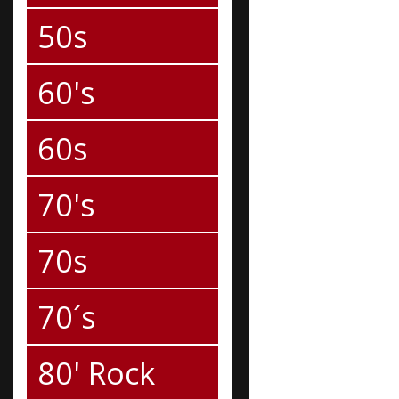
50s
60's
60s
70's
70s
70´s
80' Rock