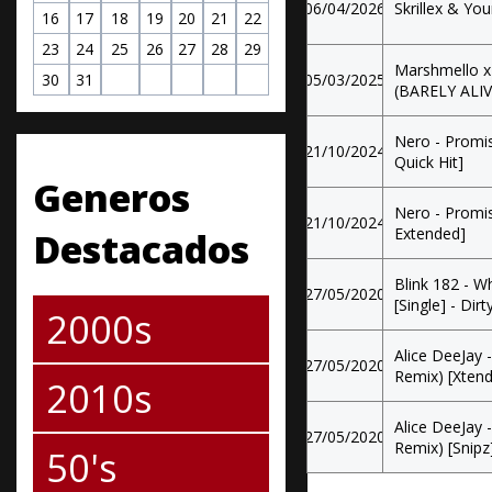
06/04/2026
Skrillex & You
16
17
18
19
20
21
22
23
24
25
26
27
28
29
Marshmello x
30
31
05/03/2025
(BARELY ALIV
Nero - Promis
21/10/2024
Quick Hit]
Generos
Nero - Promis
21/10/2024
Extended]
Destacados
Blink 182 - W
27/05/2020
[Single] - Dirt
2000s
Alice DeeJay -
27/05/2020
Remix) [Xtend
2010s
Alice DeeJay -
27/05/2020
Remix) [Snipz
50's