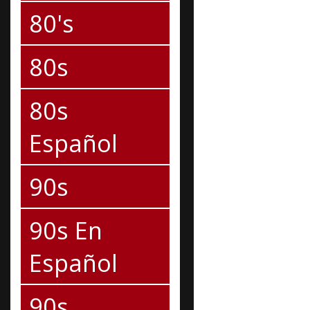
80's
80s
80s
Español
90s
90s En
Español
90s