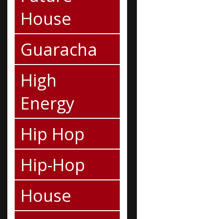
House
Guaracha
High
Energy
Hip Hop
Hip-Hop
House