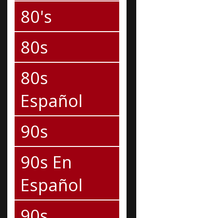
80's
80s
80s
Español
90s
90s En
Español
90s