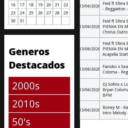
Feid ft Sfer
16
17
18
19
20
21
22
13/06/2026
- Reggaeton 
23
24
25
26
27
28
29
30
31
Feid ft Sfera 
13/06/2026
PIENXA EN MI
Chorus Outr
Feid ft Sfera 
Generos
13/06/2026
PIENXA EN MI
Acapella Star
Destacados
Farruko x Sea
13/06/2026
Coloma - Reg
2000s
DJ Soltrix x 
13/06/2026
Bryan Coloma
BPM
2010s
Boney M - Ras
13/06/2026
Intro Melody
50's