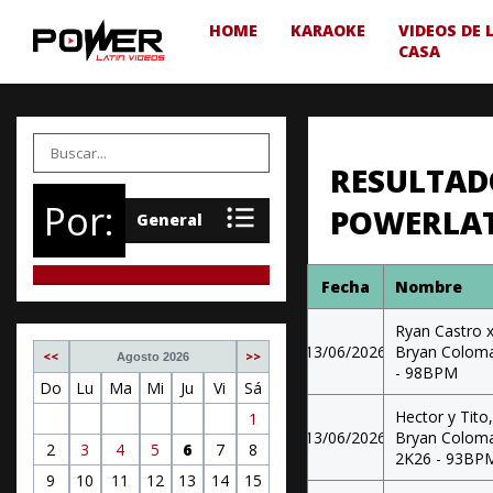
HOME
KARAOKE
VIDEOS DE 
CASA
RESULTADO
Por:
POWERLATI
Fecha
Nombre
Ryan Castro 
13/06/2026
Bryan Coloma 
<<
>>
Agosto 2026
- 98BPM
Do
Lu
Ma
Mi
Ju
Vi
Sá
Hector y Tito
1
13/06/2026
Bryan Coloma
2
3
4
5
6
7
8
2K26 - 93BP
9
10
11
12
13
14
15