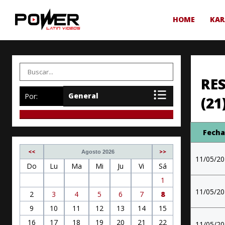
HOME
KAR
RE
Por:
(21
Fech
<<
>>
Agosto 2026
11/05/2
Do
Lu
Ma
Mi
Ju
Vi
Sá
1
11/05/2
2
3
4
5
6
7
8
9
10
11
12
13
14
15
16
17
18
19
20
21
22
11/05/2