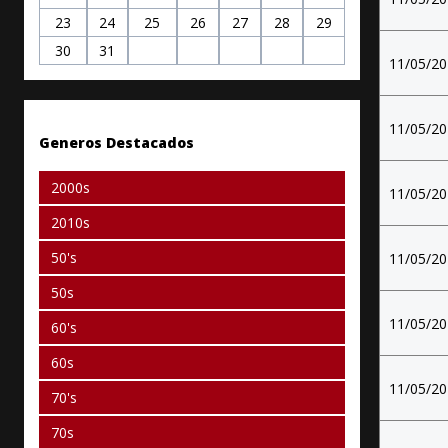
23
24
25
26
27
28
29
30
31
11/05/2
11/05/2
Generos Destacados
2000s
11/05/2
2010s
50's
11/05/2
50s
11/05/2
60's
60s
11/05/2
70's
70s