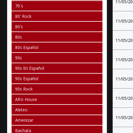
11/05/2
70´s
80' Rock
11/05/2
80's
80s
11/05/2
80s Español
90s
11/05/2
90s En Español
90s Español
11/05/2
90s Rock
11/05/2
Afro House
Aleteo
11/05/2
Amenizar
Bachata