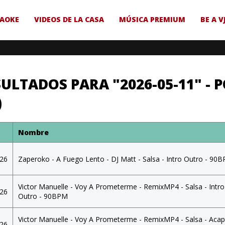
AOKE
VIDEOS DE LA CASA
MÚSICA PREMIUM
BE A V
SULTADOS PARA "2026-05-11" -
)
a
Nombre
026
Zaperoko - A Fuego Lento - DJ Matt - Salsa - Intro Outro - 90
Victor Manuelle - Voy A Prometerme - RemixMP4 - Salsa - Intro
026
Outro - 90BPM
Victor Manuelle - Voy A Prometerme - RemixMP4 - Salsa - Acap
026