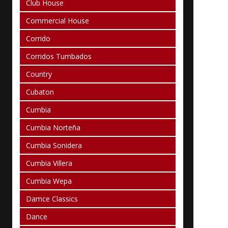
Club House
Commercial House
Corrido
Corridos Tumbados
Country
Cubaton
Cumbia
Cumbia Norteña
Cumbia Sonidera
Cumbia Villera
Cumbia Wepa
Damce Classics
Dance