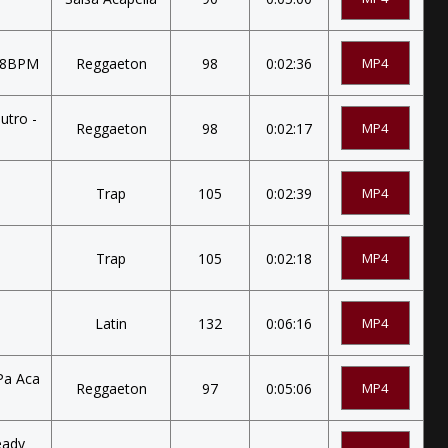
 98BPM
Reggaeton
98
0:02:36
MP4
utro -
Reggaeton
98
0:02:17
MP4
Trap
105
0:02:39
MP4
Trap
105
0:02:18
MP4
Latin
132
0:06:16
MP4
Pa Aca
Reggaeton
97
0:05:06
MP4
eady